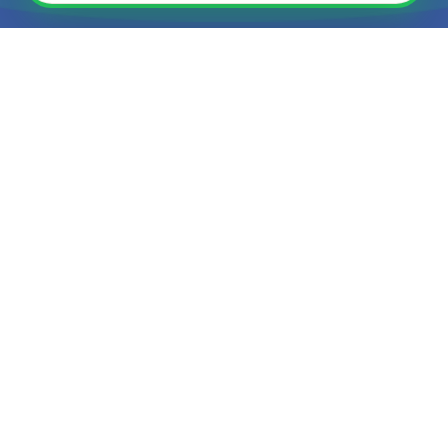
Votre partenaire de confiance pour tous vos projets de
financement immobilier.
Liens Rapides
Accueil
Qui sommes-nous ?
Notre équipe
Actualités
Services