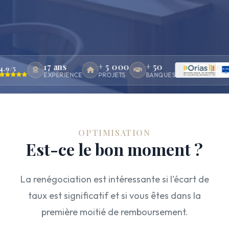
17 ans
+ 5 000
+ 50
.9/5
EXPÉRIENCE
PROJETS
BANQUES
OPTIMISATION
Est-ce le bon moment ?
La renégociation est intéressante si l'écart de
taux est significatif et si vous êtes dans la
première moitié de remboursement.