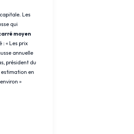
capitale. Les
usse qui
 carré moyen
 : « Les prix
hausse annuelle
as, président du
 estimation en
 environ »