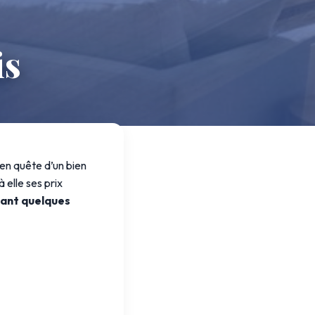
is
en quête d’un bien
 elle ses prix
enant quelques