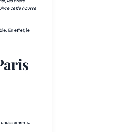
i, les prêts
uivre cette hausse
le. En effet, le
Paris
arrondissements.