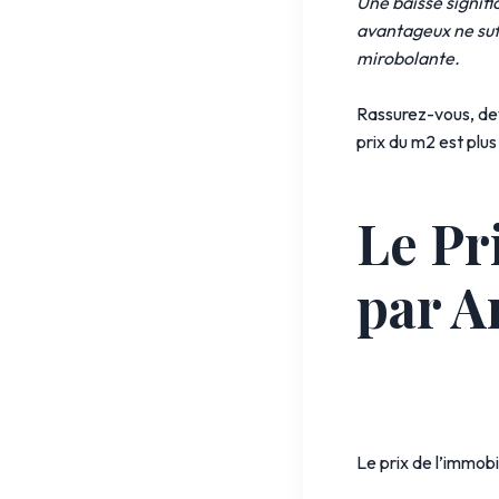
Une baisse signifi
avantageux ne suff
mirobolante.
Rassurez-vous, deve
prix du m2 est plu
Le Pr
par A
Le prix de l’immobi