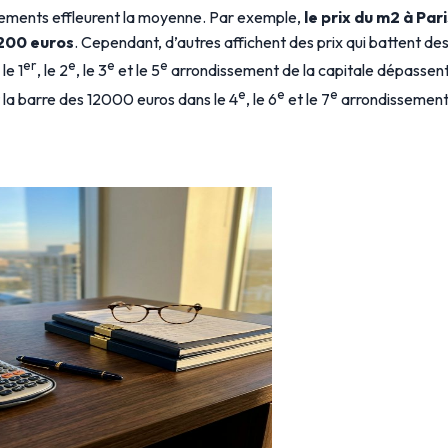
sements effleurent la moyenne. Par exemple,
le prix du m2 à Pari
9200 euros
. Cependant, d’autres affichent des prix qui battent des
er
e
e
e
le 1
, le 2
, le 3
et le 5
arrondissement de la capitale dépassent 
e
e
e
it la barre des 12000 euros dans le 4
, le 6
et le 7
arrondissement