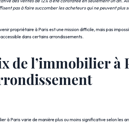
cative des ventes de 12% a été constatée en seulement un an. Ains
isent pas à faire succomber les acheteurs qui ne peuvent plus s
nir propriétaire à Paris est une mission difficile, mais pas impossib
s accessible dans certains arrondissements.
ix de l’immobilier à 
rrondissement
lier à Paris varie de manière plus ou moins significative selon les 