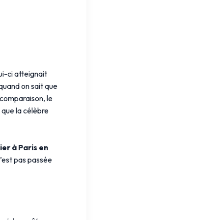
ui-ci atteignait
quand on sait que
 comparaison, le
 que la célèbre
ier à Paris en
n’est pas passée