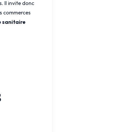
 Il invite donc
les commerces
e sanitaire
s