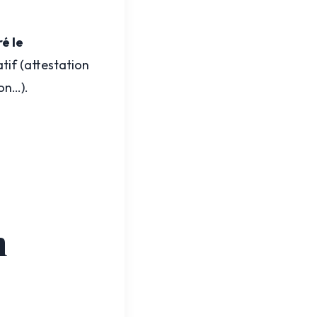
é le
atif (attestation
on…).
n