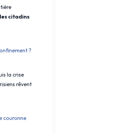
tière
 des citadins
 confinement ?
is la crise
risiens rêvent
nde couronne