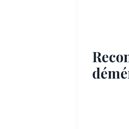
Recon
démé