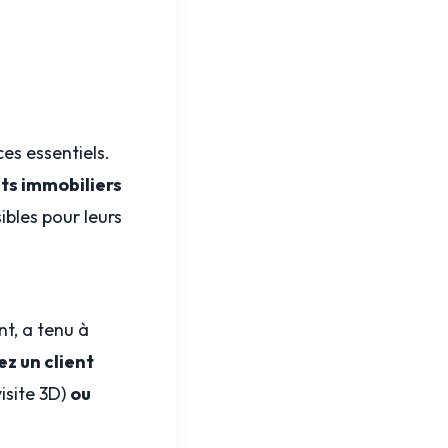
s essentiels.
ts immobiliers
ibles pour leurs
t, a tenu à
z un client
isite 3D)
ou