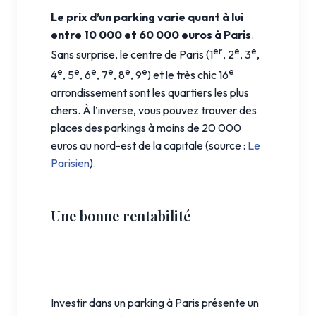
Le prix d’un parking varie quant à lui
entre 10 000 et 60 000 euros à Paris
.
er
e
e
Sans surprise, le centre de Paris (1
, 2
, 3
,
e
e
e
e
e
e
e
4
, 5
, 6
, 7
, 8
, 9
) et le très chic 16
arrondissement sont les quartiers les plus
chers. À l’inverse, vous pouvez trouver des
places des parkings à moins de 20 000
euros au nord-est de la capitale (source :
Le
Parisien
).
Une bonne rentabilité
Investir dans un parking à Paris présente un