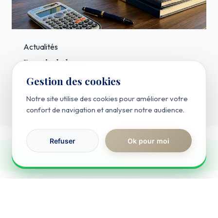
Actualités
Permis de louer
Lire l'article
Gestion des cookies
Notre site utilise des cookies pour améliorer votre
confort de navigation et analyser notre audience.
Refuser
Ok pour moi
RÉPONSE IMMÉDIATE
Obtenir ma simulation sur WhatsApp