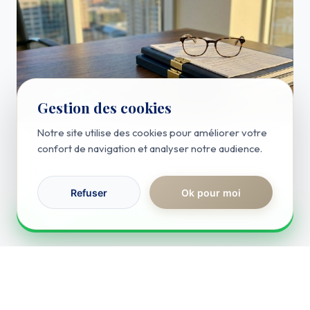
Gestion des cookies
Notre site utilise des cookies pour améliorer votre
Actualités
confort de navigation et analyser notre audience.
Rénover un appartement : quel est le coût
réel des travaux ?
Refuser
Ok pour moi
RÉPONSE IMMÉDIATE
Lire l'article
Obtenir ma simulation sur WhatsApp